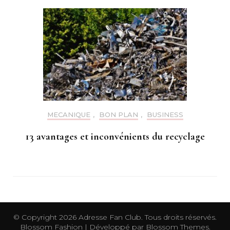
MECANIQUE
,
BON PLAN
,
BUSINESS
13 avantages et inconvénients du recyclage
© Copyright 2026
Adresse Fan Club
. Tous droits réservés.
Blossom Fashion | Développé par
Blossom Themes
.