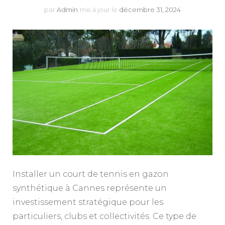
par
Admin
mis à jour le
décembre 31, 2024
Installer un court de tennis en gazon
synthétique à Cannes représente un
investissement stratégique pour les
particuliers, clubs et collectivités. Ce type de