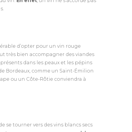
 du vin.
En effet
, un vin ne s’accorde pas
s.
férable d’opter pour un vin rouge
ut très bien accompagner des viandes
 présents dans les peaux et les pépins
cru de Bordeaux, comme un Saint-Émilion
Pape ou un Côte-Rôtie conviendra à
 de se tourner vers des vins blancs secs