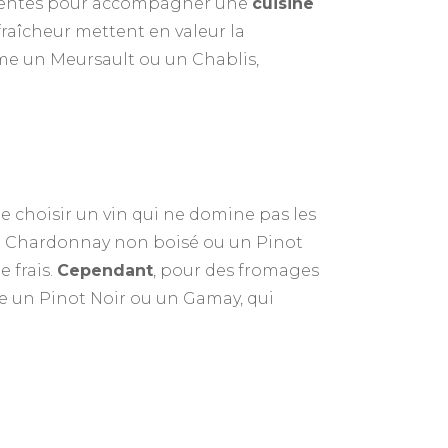
ellentes pour accompagner une
cuisine
 fraîcheur mettent en valeur la
me un Meursault ou un Chablis,
de choisir un vin qui ne domine pas les
 un Chardonnay non boisé ou un Pinot
 frais.
Cependant
, pour des fromages
e un Pinot Noir ou un Gamay, qui