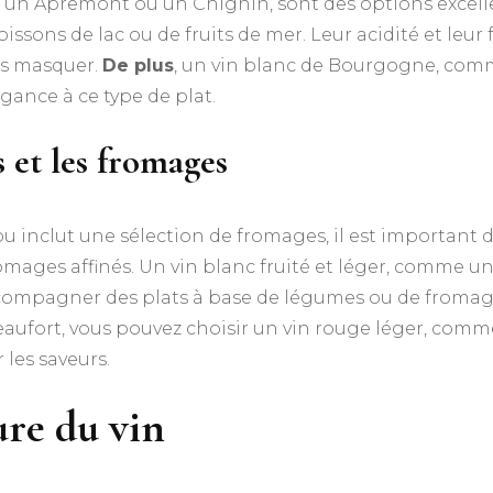
me un Apremont ou un Chignin, sont des options exc
issons de lac ou de fruits de mer. Leur acidité et leur
es masquer.
De plus
, un vin blanc de Bourgogne, com
ance à ce type de plat.
s et les fromages
 ou inclut une sélection de fromages, il est important 
romages affinés. Un vin blanc fruité et léger, comme
ccompagner des plats à base de légumes ou de fromage
ufort, vous pouvez choisir un vin rouge léger, comm
les saveurs.
ture du vin