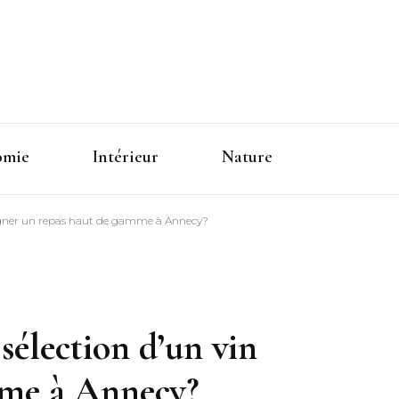
omie
Intérieur
Nature
ompagner un repas haut de gamme à Annecy?
 sélection d’un vin
mme à Annecy?