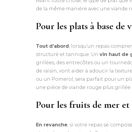
Avant toute chose, le type de plat que v
de la même manière avec une viande rou
Pour les plats à base de 
Tout d’abord
, lorsqu’un repas compren
structuré et tannique. Un
vin haut de
grillées, des entrecôtes ou un tourned
de raisin, vont aider à adoucir la text
ou un Pomerol, sera parfait pour un p
une pièce de viande rouge plus grillée.
Pour les fruits de mer et 
En revanche
, si votre repas se compose