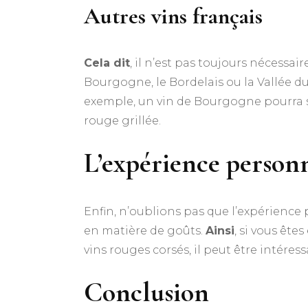
Autres vins français
Cela dit
, il n’est pas toujours nécessa
Bourgogne, le Bordelais ou la Vallée d
exemple, un vin de Bourgogne pourra su
rouge grillée.
L’expérience personn
Enfin, n’oublions pas que l’expérience 
en matière de goûts.
Ainsi
, si vous êt
vins rouges corsés, il peut être intér
Conclusion