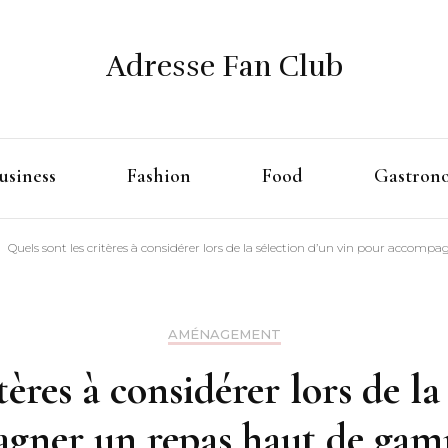
Adresse Fan Club
usiness
Fashion
Food
Gastron
Quels sont les critères à considérer lors de la sélection d’un vin pour acc
AMÉNAGEMENT
tères à considérer lors de la
gner un repas haut de ga