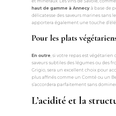
et minéraux. Les vins de Savoie, com
haut de gamme à Annecy
à base de po
délicatesse des saveurs marines sans l
apportera également une touche d’élég
Pour les plats végétarien
En outre
, si votre repas est végétarien
saveurs subtiles des légumes ou des f
Grigio, sera un excellent choix pour a
plus affinés comme un Comté ou un Bea
s’accordera parfaitement sans dominer 
L’acidité et la struc