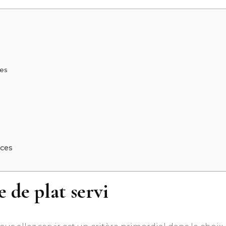
ges
nces
 de plat servi