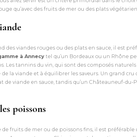
ous allez servir est un critère primordial dans le choix
ge qu’avec des fruits de mer ou des plats végétarien
viande
d des viandes rouges ou des plats en sauce, il est pré
 gamme à Annecy
tel qu’un Bordeaux ou un Rhône pe
os. Les tannins du vin, qui sont des composés naturels
ure de la viande et à équilibrer les saveurs. Un grand 
lat de viande en sauce, tandis qu’un Châteauneuf-du-
les poissons
 de fruits de mer ou de poissons fins, il est préférable