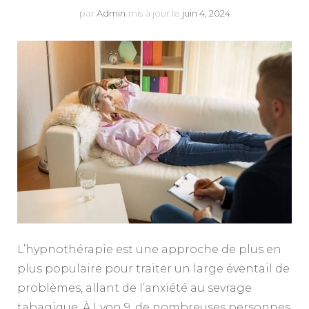
par
Admin
mis à jour le
juin 4, 2024
L’hypnothérapie est une approche de plus en
plus populaire pour traiter un large éventail de
problèmes, allant de l’anxiété au sevrage
tabagique. À Lyon 9, de nombreuses personnes