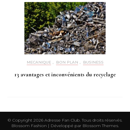
MECANIQUE
,
BON PLAN
,
BUSINESS
13 avantages et inconvénients du recyclage
© Copyright 2026
Adresse Fan Club
. Tous droits réservés.
Blossom Fashion | Développé par
Blossom Themes
.