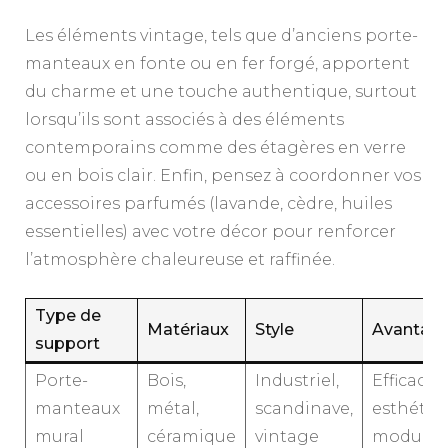
Les éléments vintage, tels que d’anciens porte-
manteaux en fonte ou en fer forgé, apportent
du charme et une touche authentique, surtout
lorsqu’ils sont associés à des éléments
contemporains comme des étagères en verre
ou en bois clair. Enfin, pensez à coordonner vos
accessoires parfumés (lavande, cèdre, huiles
essentielles) avec votre décor pour renforcer
l’atmosphère chaleureuse et raffinée.
Type de
Matériaux
Style
Avantag
support
Porte-
Bois,
Industriel,
Efficace,
manteaux
métal,
scandinave,
esthétiq
mural
céramique
vintage
modulab