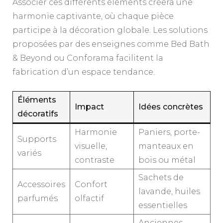
Associer ces différents éléments créera une
harmonie captivante, où chaque pièce
participe à la décoration globale. Les solutions
proposées par des enseignes comme Bed Bath
& Beyond ou Conforama facilitent la
fabrication d’un espace tendance.
Éléments
Impact
Idées concrètes
décoratifs
Harmonie
Paniers, porte-
Supports
visuelle,
manteaux en
variés
contraste
bois ou métal
Sachets de
Accessoires
Confort
lavande, huiles
parfumés
olfactif
essentielles
Anciennes