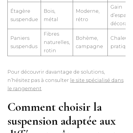
Gain
Étagère
Bois,
Moderne,
d’espace,
suspendue
métal
rétro
décorati
Fibres
Paniers
Bohème,
Chaleure
naturelles,
suspendus
campagne
pratique
rotin
Pour découvrir davantage de solutions,
n’hésitez pas à consulter
le site spécialisé dans
le rangement
.
Comment choisir la
suspension adaptée aux