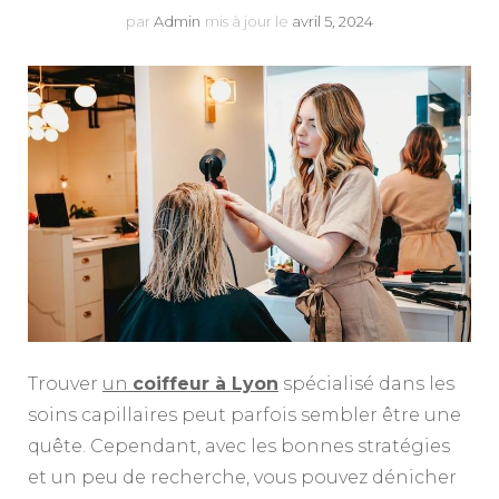
par
Admin
mis à jour le
avril 5, 2024
Trouver
un
coiffeur à Lyon
spécialisé dans les
soins capillaires peut parfois sembler être une
quête. Cependant, avec les bonnes stratégies
et un peu de recherche, vous pouvez dénicher