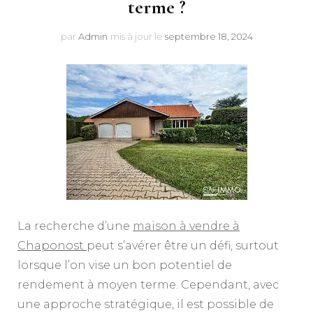
terme ?
par
Admin
mis à jour le
septembre 18, 2024
La recherche d’une
maison à vendre à
Chaponost
peut s’avérer être un défi, surtout
lorsque l’on vise un bon potentiel de
rendement à moyen terme. Cependant, avec
une approche stratégique, il est possible de