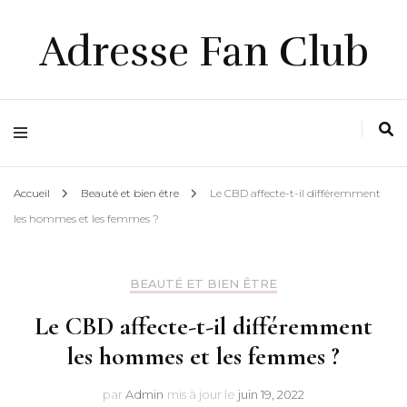
Adresse Fan Club
Accueil
Beauté et bien être
Le CBD affecte-t-il différemment
les hommes et les femmes ?
BEAUTÉ ET BIEN ÊTRE
Le CBD affecte-t-il différemment
les hommes et les femmes ?
par
Admin
mis à jour le
juin 19, 2022