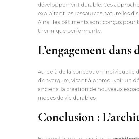
développement durable. Ces approches 
exploitant les ressources naturelles 
Ainsi, les bâtiments sont conçus pour b
thermique performante.
L’engagement dans d
Au-delà de la conception individuelle 
d’envergure, visant à promouvoir un dév
anciens, la création de nouveaux espa
modes de vie durables.
Conclusion : L’arch
En conclusion, le travail d’un
architect