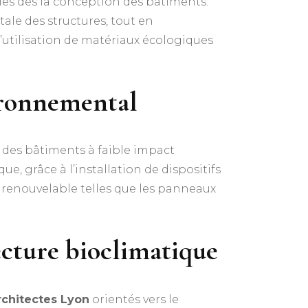
les dès la conception des bâtiments.
le des structures, tout en
 l’utilisation de matériaux écologiques
ironnemental
 des bâtiments à faible impact
 grâce à l’installation de dispositifs
e renouvelable telles que les panneaux
ecture bioclimatique
rchitectes Lyon
orientés vers le