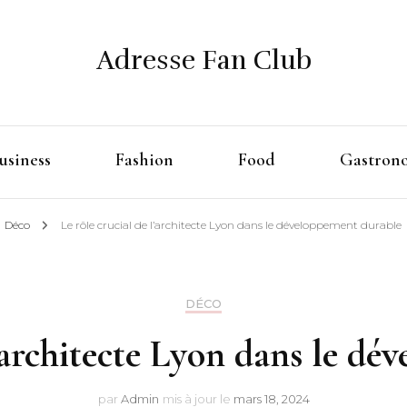
Adresse Fan Club
usiness
Fashion
Food
Gastron
Déco
Le rôle crucial de l’architecte Lyon dans le développement durable
DÉCO
l’architecte Lyon dans le d
par
Admin
mis à jour le
mars 18, 2024