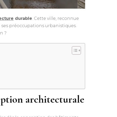
ecture
durable
. Cette ville, reconnue
ses préoccupations urbanistiques.
n ?
eption architecturale