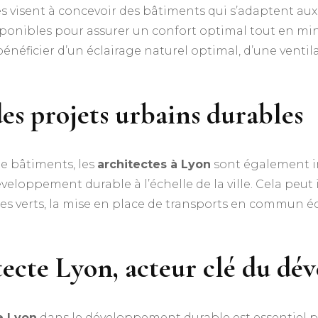
visent à concevoir des bâtiments qui s’adaptent aux 
disponibles pour assurer un confort optimal tout en m
énéficier d’un éclairage naturel optimal, d’une ventila
es projets urbains durables
de bâtiments, les
architectes à Lyon
sont également i
eloppement durable à l’échelle de la ville. Cela peut i
ces verts, la mise en place de transports en commun 
itecte Lyon, acteur clé du d
e Lyon
dans le développement durable est essentiel p