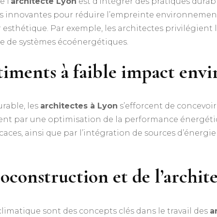
 l’
architecte Lyon
est d’intégrer des pratiques durab
ns innovantes pour réduire l’empreinte environnementa
r esthétique. Par exemple, les architectes privilégient
ace de systèmes écoénergétiques.
timents à faible impact env
rable, les
architectes à Lyon
s’efforcent de concevoir
 par une optimisation de la performance énergétique,
caces, ainsi que par l’intégration de sources d’énergi
oconstruction et de l’archit
climatique sont des concepts clés dans le travail des
a