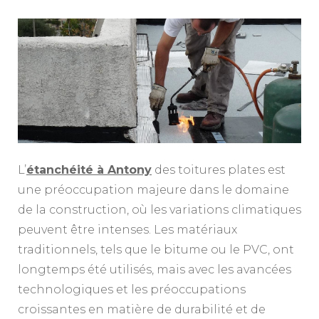
L’
étanchéité à Antony
des toitures plates est
une préoccupation majeure dans le domaine
de la construction, où les variations climatiques
peuvent être intenses. Les matériaux
traditionnels, tels que le bitume ou le PVC, ont
longtemps été utilisés, mais avec les avancées
technologiques et les préoccupations
croissantes en matière de durabilité et de