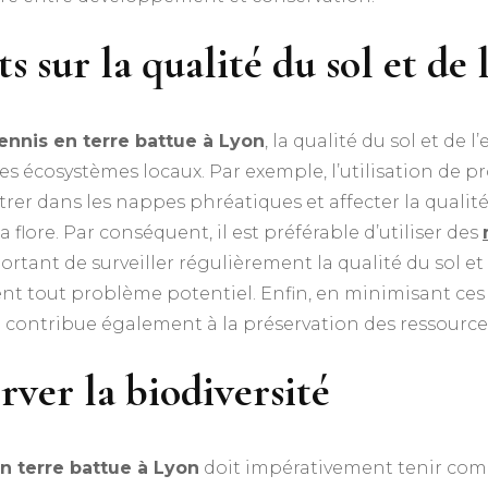
 sur la qualité du sol et de 
tennis en terre battue à Lyon
, la qualité du sol et de l
es écosystèmes locaux. Par exemple, l’utilisation de 
ltrer dans les nappes phréatiques et affecter la qualité
flore. Par conséquent, il est préférable d’utiliser des
ortant de surveiller régulièrement la qualité du sol et
nt tout problème potentiel. Enfin, en minimisant ces
contribue également à la préservation des ressources
rver la biodiversité
en terre battue à Lyon
doit impérativement tenir compt