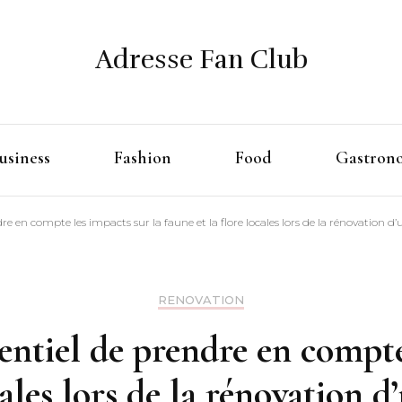
Adresse Fan Club
usiness
Fashion
Food
Gastron
re en compte les impacts sur la faune et la flore locales lors de la rénovation d
RENOVATION
sentiel de prendre en compte
cales lors de la rénovation d