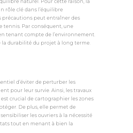
uilibre naturel. Pour cette raison, la
n rôle clé dans l’équilibre
ns précautions peut entraîner des
de tennis. Par conséquent, une
se en tenant compte de l’environnement.
 la durabilité du projet à long terme.
ssentiel d’éviter de perturber les
t pour leur survie. Ainsi, les travaux
 est crucial de cartographier les zones
otéger. De plus, elle permet de
ensibiliser les ouvriers à la nécessité
itats tout en menant à bien la