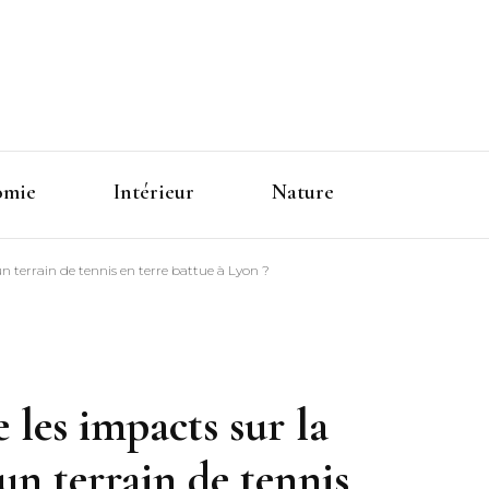
omie
Intérieur
Nature
’un terrain de tennis en terre battue à Lyon ?
 les impacts sur la
’un terrain de tennis