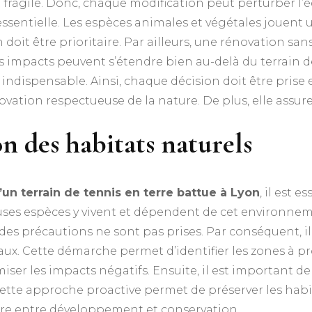
 fragile. Donc, chaque modification peut perturber l’éq
ssentielle. Les espèces animales et végétales jouent u
 doit être prioritaire. Par ailleurs, une rénovation sa
es impacts peuvent s’étendre bien au-delà du terrain 
t indispensable. Ainsi, chaque décision doit être pri
vation respectueuse de la nature. De plus, elle assure
on des habitats naturels
’un terrain de tennis en terre battue à Lyon
, il est e
ses espèces y vivent et dépendent de cet environnemen
 des précautions ne sont pas prises. Par conséquent, il
ux. Cette démarche permet d’identifier les zones à pr
iser les impacts négatifs. Ensuite, il est important de s
n, cette approche proactive permet de préserver les hab
libre entre développement et conservation.