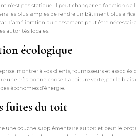
 n’est pas statique. Il peut changer en fonction de l’é
ens les plus simples de rendre un bâtiment plus effica
r. L’amélioration du classement peut être nécessaire
es autorités locales.
tion écologique
prise, montrer à vos clients, fournisseurs et associés q
re une très bonne chose. La toiture verte, par le biais
 des économies d’énergie.
 fuites du toit
nne une couche supplémentaire au toit et peut le prot