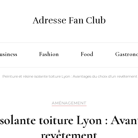
Adresse Fan Club
usiness
Fashion
Food
Gastron
Peinture et résine isolante toiture Lyon : Avantages du choix d’un revêtement
AMÉNAGEMENT
isolante toiture Lyon : Ava
revêtement