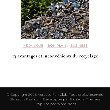
MECANIQUE
,
BON PLAN
,
BUSINESS
13 avantages et inconvénients du recyclage
© Copyright 2026
Adresse Fan Club
. Tous droits réservés.
Blossom Fashion | Développé par
Blossom Themes
.
Propulsé par
WordPress
.