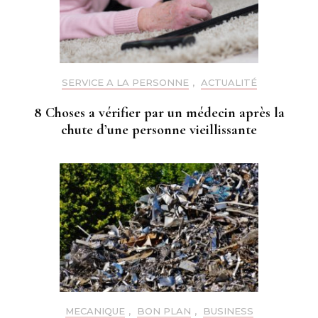
SERVICE A LA PERSONNE
,
ACTUALITÉ
8 Choses a vérifier par un médecin après la
chute d’une personne vieillissante
MECANIQUE
,
BON PLAN
,
BUSINESS