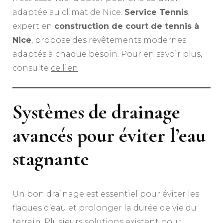
adaptée au climat de Nice.
Service Tennis
,
expert en
construction de court de tennis à
Nice
, propose des revêtements modernes
adaptés à chaque besoin. Pour en savoir plus,
consulte
ce lien
.
Systèmes de drainage
avancés pour éviter l’eau
stagnante
Un bon drainage est essentiel pour éviter les
flaques d’eau et prolonger la durée de vie du
terrain. Plusieurs solutions existent pour