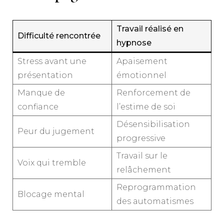
Travail réalisé en
Difficulté rencontrée
hypnose
Stress avant une
Apaisement
présentation
émotionnel
Manque de
Renforcement de
confiance
l’estime de soi
Désensibilisation
Peur du jugement
progressive
Travail sur le
Voix qui tremble
relâchement
Reprogrammation
Blocage mental
des automatismes