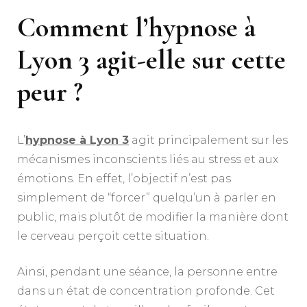
Comment l’
hypnose à
Lyon 3
agit-elle sur cette
peur ?
L’
hypnose à Lyon 3
agit principalement sur les
mécanismes inconscients liés au stress et aux
émotions. En effet, l’objectif n’est pas
simplement de “forcer” quelqu’un à parler en
public, mais plutôt de modifier la manière dont
le cerveau perçoit cette situation.
Ainsi, pendant une séance, la personne entre
dans un état de concentration profonde. Cet