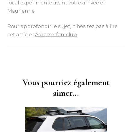
local expérimenté avant votre arrivée en
Maurienne.
Pour approfondir le sujet, n’hésitez pas à lire
cet article :
Adresse-fan-club
Navigation
d'article
Vous pourriez également
aimer...