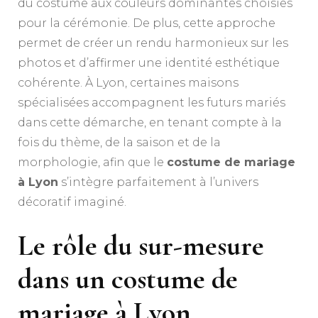
du costume aux couleurs dominantes choisies
pour la cérémonie. De plus, cette approche
permet de créer un rendu harmonieux sur les
photos et d’affirmer une identité esthétique
cohérente. À Lyon, certaines maisons
spécialisées accompagnent les futurs mariés
dans cette démarche, en tenant compte à la
fois du thème, de la saison et de la
morphologie, afin que le
costume de mariage
à Lyon
s’intègre parfaitement à l’univers
décoratif imaginé.
Le rôle du sur-mesure
dans un costume de
mariage à Lyon