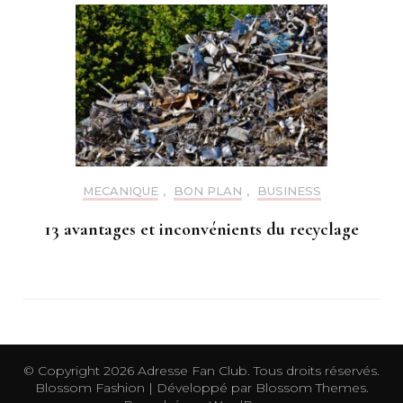
MECANIQUE
,
BON PLAN
,
BUSINESS
13 avantages et inconvénients du recyclage
© Copyright 2026
Adresse Fan Club
. Tous droits réservés.
Blossom Fashion | Développé par
Blossom Themes
.