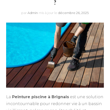
?
par
Admin
mis à jour le
décembre 26, 2025
La
Peinture piscine à Brignais
est une solution
incontournable pour redonner vie à un bassin