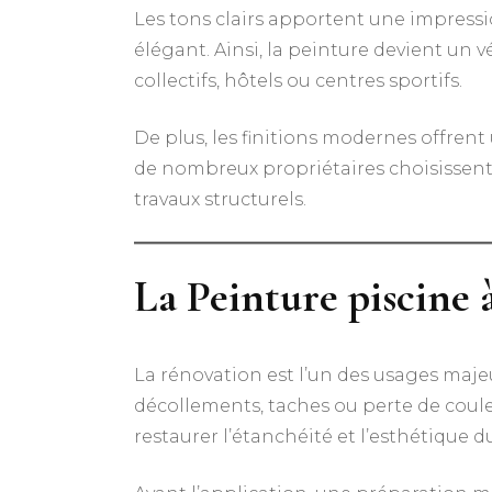
Les tons clairs apportent une impressi
élégant. Ainsi, la peinture devient un v
collectifs, hôtels ou centres sportifs.
De plus, les finitions modernes offre
de nombreux propriétaires choisissent
travaux structurels.
La Peinture piscine 
La rénovation est l’un des usages maje
décollements, taches ou perte de coule
restaurer l’étanchéité et l’esthétique d