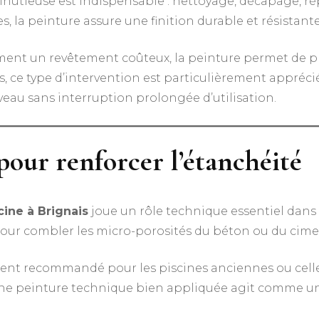
inutieuse est indispensable : nettoyage, décapage, r
es, la peinture assure une finition durable et résistante
ment un revêtement coûteux, la peinture permet de pro
s, ce type d’intervention est particulièrement apprécié
veau sans interruption prolongée d’utilisation.
pour renforcer l’étanchéité
cine à Brignais
joue un rôle technique essentiel dans 
ur combler les micro-porosités du béton ou du ciment, 
ment recommandé pour les piscines anciennes ou celle
t, une peinture technique bien appliquée agit comme u