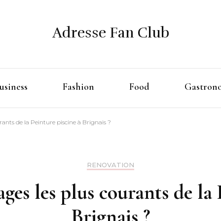
Adresse Fan Club
usiness
Fashion
Food
Gastron
rants de la Peinture piscine à Brignais ?
RENOVATION
ages les plus courants de la 
Brignais ?