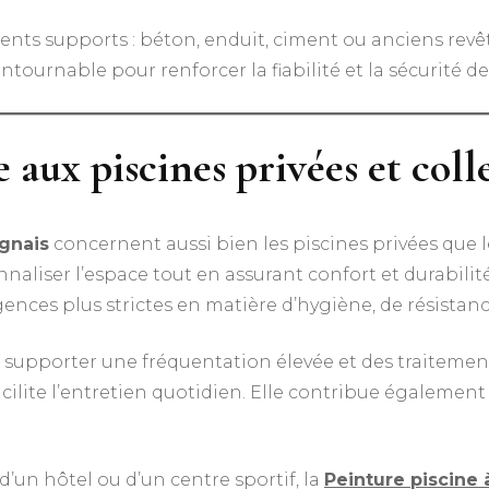
érents supports : béton, enduit, ciment ou anciens rev
ntournable pour renforcer la fiabilité et la sécurité d
 aux piscines privées et coll
ignais
concernent aussi bien les piscines privées que 
nnaliser l’espace tout en assurant confort et durabilit
gences plus strictes en matière d’hygiène, de résistan
nt supporter une fréquentation élevée et des traiteme
cilite l’entretien quotidien. Elle contribue égalemen
, d’un hôtel ou d’un centre sportif, la
Peinture piscine 