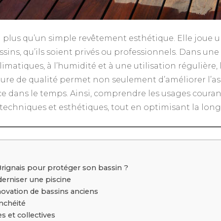
 plus qu’un simple revêtement esthétique. Elle joue 
bassins, qu’ils soient privés ou professionnels. Dans
limatiques, à l’humidité et à une utilisation régulière
ture de qualité permet non seulement d’améliorer l’asp
nce dans le temps. Ainsi, comprendre les usages couran
techniques et esthétiques, tout en optimisant la longé
 Brignais pour protéger son bassin ?
erniser une piscine
énovation de bassins anciens
nchéité
s et collectives