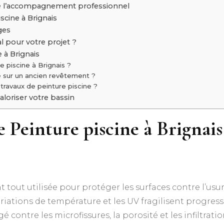
de l’accompagnement professionnel
iscine à Brignais
ges
l pour votre projet ?
e à Brignais
e piscine à Brignais ?
e sur un ancien revêtement ?
 travaux de peinture piscine ?
aloriser votre bassin
e Peinture piscine à Brignai
t tout utilisée pour protéger les surfaces contre l’usur
 variations de température et les UV fragilisent progre
 contre les microfissures, la porosité et les infiltratio