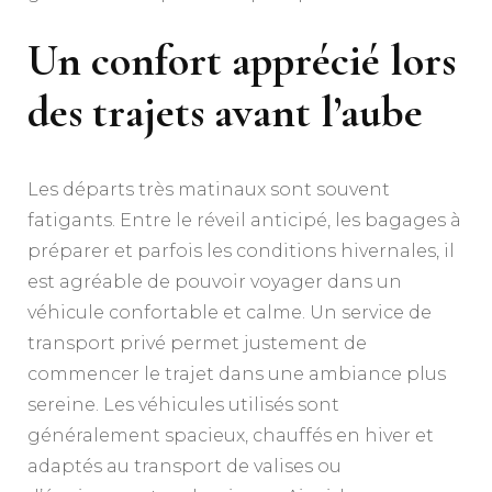
Un confort apprécié lors
des trajets avant l’aube
Les départs très matinaux sont souvent
fatigants. Entre le réveil anticipé, les bagages à
préparer et parfois les conditions hivernales, il
est agréable de pouvoir voyager dans un
véhicule confortable et calme. Un service de
transport privé permet justement de
commencer le trajet dans une ambiance plus
sereine. Les véhicules utilisés sont
généralement spacieux, chauffés en hiver et
adaptés au transport de valises ou