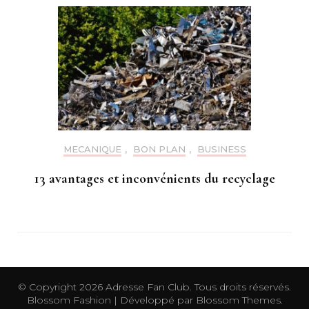
MECANIQUE
,
BON PLAN
,
BUSINESS
13 avantages et inconvénients du recyclage
© Copyright 2026
Adresse Fan Club
. Tous droits réservés.
Blossom Fashion | Développé par
Blossom Themes
.