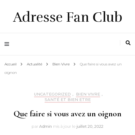
Adresse Fan Club
Accueil
Actualité
Bien Vivre
Que faire si vous avez un
oignon
UNCATEGORIZED
,
BIEN VIVRE
,
SANTÉ ET BIEN ETRE
Que faire si vous avez un oignon
par
Admin
mis à jour le
juillet 20, 2022